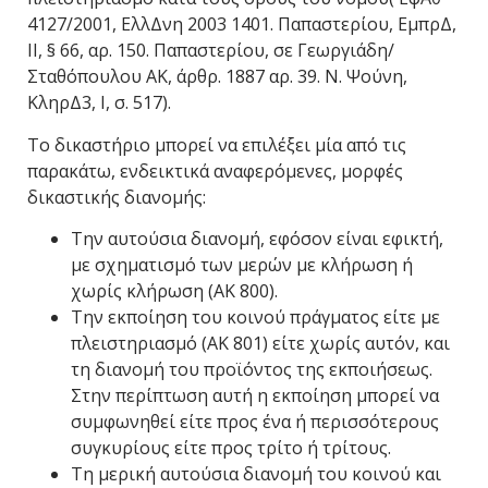
4127/2001, ΕλλΔνη 2003 1401. Παπαστερίου, ΕμπρΔ,
ΙΙ, § 66, αρ. 150. Παπαστερίου, σε Γεωργιάδη/
Σταθόπουλου ΑΚ, άρθρ. 1887 αρ. 39. Ν. Ψούνη,
ΚληρΔ3, Ι, σ. 517).
Το δικαστήριο μπορεί να επιλέξει μία από τις
παρακάτω, ενδεικτικά αναφερόμενες, μορφές
δικαστικής διανομής:
Την αυτούσια διανομή, εφόσον είναι εφικτή,
με σχηματισμό των μερών με κλήρωση ή
χωρίς κλήρωση (ΑΚ 800).
Την εκποίηση του κοινού πράγματος είτε με
πλειστηριασμό (ΑΚ 801) είτε χωρίς αυτόν, και
τη διανομή του προϊόντος της εκποιήσεως.
Στην περίπτωση αυτή η εκποίηση μπορεί να
συμφωνηθεί είτε προς ένα ή περισσότερους
συγκυρίους είτε προς τρίτο ή τρίτους.
Τη μερική αυτούσια διανομή του κοινού και