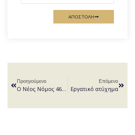
ΑΠΟΣΤΟΛΗ
Προηγούμενο
Επόμενο
O Νέος Νόμος 4679/2020 Περί Εμπορικών Σημάτων Μετά Την Ένσωμάτωση Των Οδηγιών (ΕΕ) 2015/2436 ΚΑΙ 2004/48/ΕΚ .
Εργατικό ατύχημα