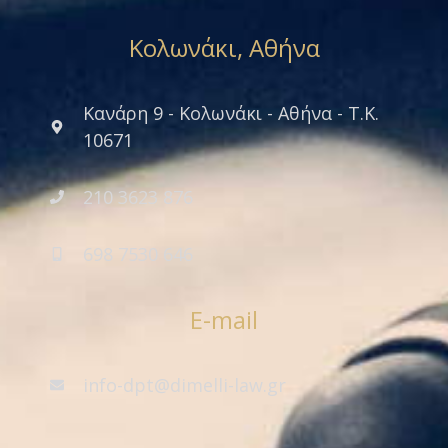
Κολωνάκι, Αθήνα
Κανάρη 9 - Κολωνάκι - Αθήνα - Τ.Κ.
10671
210 3623 876
698 7530 646
E-mail
info-dpt@dimelli-law.gr