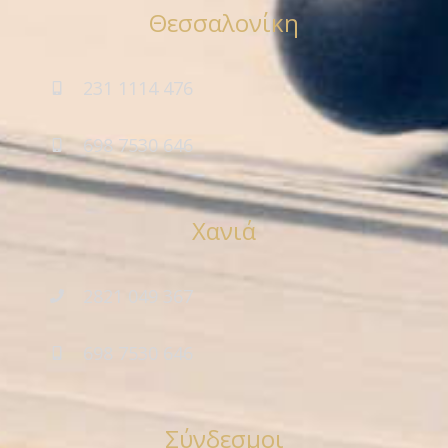
Θεσσαλονίκη
231 1114 476
698 7530 646
Χανιά
2821 049 367
698 7530 646
Σύνδεσμοι