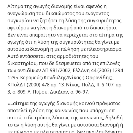
Αίτημα της αγωγής διανομής είναι αφενός η
αναγνώριση του δικαιώματος του ενάγοντος
συγκυρίου να ζητήσει τη λύση της συγκυριότητας,
αφετέρου να γίνει η διανομή από το δικαστήριο.
Δεν είναι απαραίτητο να περιέχεται στο αίτημα της
αγωγής ότι η λύση της συγκυριότητας θα γίνει με
αυτούσια διανομή ή με πώληση με πλειστηριασμό.
Αυτό εντάσσεται στις αρμοδιότητες του
δικαστηρίου, που δε δεσμεύεται από τις επιλογές
των αντιδίκων ΑΠ 981/2002, ΕλλΔνη 44 (2003) 1294-
1295. Κεραμεύς/Κονδύλης/Νίκας (-Ορφανίδης),
ΚΠολΔ Ι (2000) 478 αρ. 13. Νίκας, ΠολΔ, ΙΙ, § 107, αρ.
3, σ. 809. Λ. Πίψου, ΔικΔιαν, σ. 96-97.
«…αίτημα της αγωγής διανομής κοινού πράγματος
αποτελεί η λύση της κοινωνίας που υπάρχει επ’
αυτού, ο δε τρόπος λύσεως της κοινωνίας, δηλαδή
το αν η λύση αυτής θα γίνει με αυτούσια διανομή ή
με πώληση με πλειστηριασμό, δεν περιλαμβάνεται