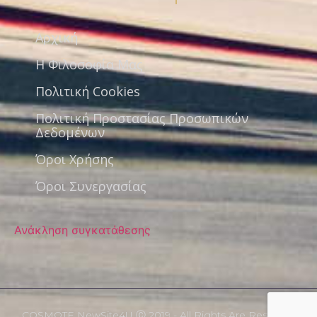
Αρχική
Η Φιλοσοφία Μας
Πολιτική Cookies
Πολιτική Προστασίας Προσωπικών
Δεδομένων
Όροι Χρήσης
Όροι Συνεργασίας
Ανάκληση συγκατάθεσης
COSMOTE NewSite4U Ⓒ 2019 - All Rights Are Reserved