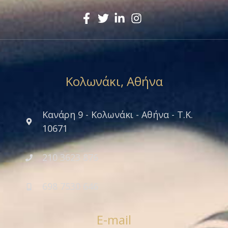
Κολωνάκι, Αθήνα
Κανάρη 9 - Κολωνάκι - Αθήνα - Τ.Κ.
10671
210 3623 876
698 7530 646
E-mail