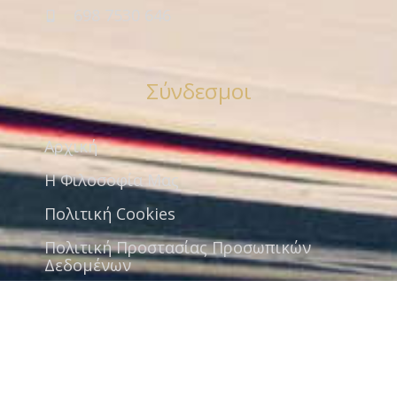
698 7530 646
Σύνδεσμοι
Αρχική
Η Φιλοσοφία Μας
Πολιτική Cookies
Πολιτική Προστασίας Προσωπικών
Δεδομένων
Όροι Χρήσης
Όροι Συνεργασίας
Ανάκληση συγκατάθεσης