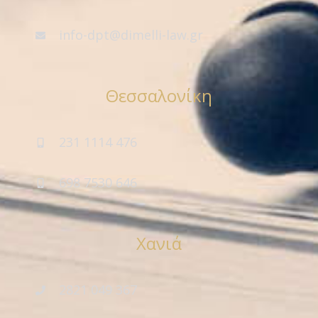
info-dpt@dimelli-law.gr
Θεσσαλονίκη
231 1114 476
698 7530 646
Χανιά
2821 049 367