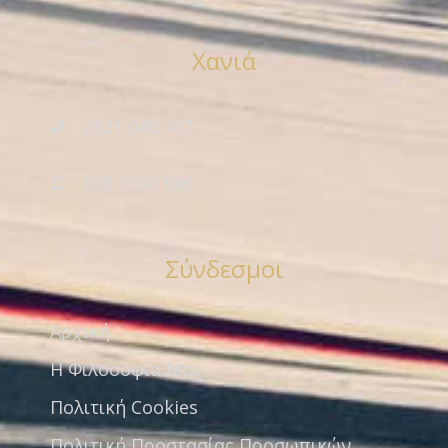
Χανιά
2821 049 367
698 7530 646
Σύνδεσμοι
Αρχική
Η Φιλοσοφία Μας
Πολιτική Cookies
Πολιτική Προστασίας Προσωπικών