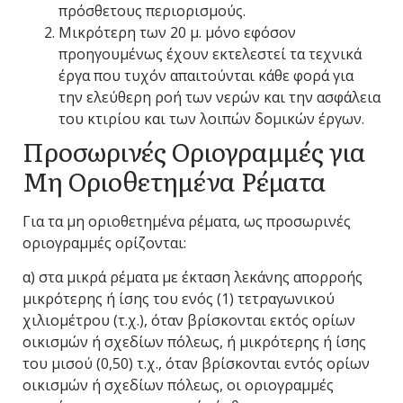
πρόσθετους περιορισμούς.
Μικρότερη των 20 μ. μόνο εφόσον
προηγουμένως έχουν εκτελεστεί τα τεχνικά
έργα που τυχόν απαιτούνται κάθε φορά για
την ελεύθερη ροή των νερών και την ασφάλεια
του κτιρίου και των λοιπών δομικών έργων.
Προσωρινές Οριογραμμές για
Μη Οριοθετημένα Ρέματα
Για τα μη οριοθετημένα ρέματα, ως προσωρινές
οριογραμμές ορίζονται:
α) στα μικρά ρέματα με έκταση λεκάνης απορροής
μικρότερης ή ίσης του ενός (1) τετραγωνικού
χιλιομέτρου (τ.χ.), όταν βρίσκονται εκτός ορίων
οικισμών ή σχεδίων πόλεως, ή μικρότερης ή ίσης
του μισού (0,50) τ.χ., όταν βρίσκονται εντός ορίων
οικισμών ή σχεδίων πόλεως, οι οριογραμμές