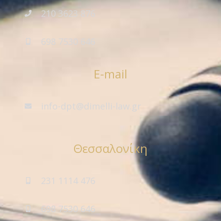
210 3623 876
698 7530 646
E-mail
info-dpt@dimelli-law.gr
Θεσσαλονίκη
231 1114 476
698 7530 646