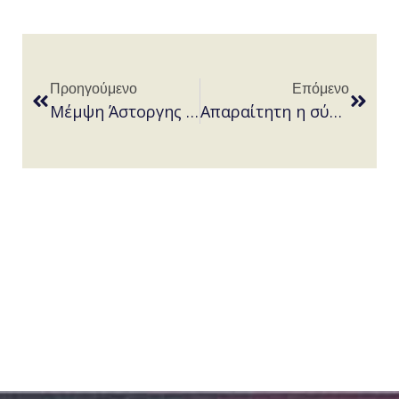
Προηγούμενο
Επόμενο
Μέμψη Άστοργης Δωρεάς
Απαραίτητη η σύμφωνη γνώμη όλων των συνιδιοκτητών για νομιμοποίηση αυθαίρετων κατασκευών σε κοινόχρηστα μέρη ακινήτου επί ελλείψεως κανονισμού οροφοκτησίας (ΟλΣτΕ 1616/2025).