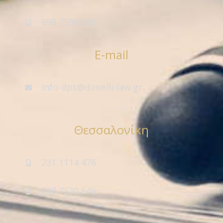
698 7530 646
E-mail
info-dpt@dimelli-law.gr
Θεσσαλονίκη
231 1114 476
698 7530 646