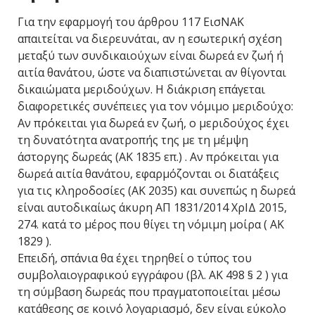
Για την εφαρμογή του άρθρου 117 ΕισΝΑΚ
απαιτείται να διερευνάται, αν η εσωτερική σχέση
μεταξύ των συνδικαιούχων είναι δωρεά εν ζωή ή
αιτία θανάτου, ώστε να διαπιστώνεται αν θίγονται
δικαιώματα μεριδούχων. Η διάκριση επάγεται
διαφορετικές συνέπειες για τον νόμιμο μεριδούχο:
Αν πρόκειται για δωρεά εν ζωή, ο μεριδούχος έχει
τη δυνατότητα ανατροπής της με τη μέμψη
άστοργης δωρεάς (ΑΚ 1835 επ.) . Αν πρόκειται για
δωρεά αιτία θανάτου, εφαρμόζονται οι διατάξεις
για τις κληροδοσίες (ΑΚ 2035) και συνεπώς η δωρεά
είναι αυτοδικαίως άκυρη ΑΠ 1831/2014 ΧρΙΔ 2015,
274. κατά το μέρος που θίγει τη νόμιμη μοίρα ( ΑΚ
1829 ).
Επειδή, σπάνια θα έχει τηρηθεί ο τύπος του
συμβολαιογραφικού εγγράφου (βλ. ΑΚ 498 § 2 ) για
τη σύμβαση δωρεάς που πραγματοποιείται μέσω
κατάθεσης σε κοινό λογαριασμό, δεν είναι εύκολο