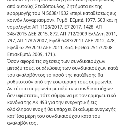
από αυτούς( Σταθόπουλος, Ζητήματα εκ της
εφαρμογής του N 5638/1932 «περί καταθέσεως εις
κοινόν λογαριασμόν», Γνμδ, ΕΕμπΔ 1977, 503 και η
νομολογία: ΑΠ 1128/2017, Ε7 2017, 1428, ΑΠ
345/2015 ΔΕΕ 2015, 872, ΑΠ 712/2009 ΕλλΔνη 2011,
797, ΑΠ 1782/2007, ΕφΑθ 6483/2011 ΔΕΕ 2012, 478,
ΕφΑθ 6279/2010 ΔΕΕ 2011, 464, ΕφΘεσ 2517/2008
ΕπισκΕμπΔ 2009, 171.).
Όσον αφορά τις σχέσεις των συνδικαιούχων
μεταξύ τους, οι αξιώσεις των συνδικαιούχων κατά
του αναλαβόντος το ποσό της κατάθεσης θα
ρυθμιστούν από την εσωτερική τους συμφωνία.
Αν τέτοια συμφωνία μεταξύ των συνδικαιούχων
δεν υφίσταται, τότε σύμφωνα με τον ερμηνευτικό
κανόνα της ΑΚ 493 για την ενεργητική εις
ολόκληρον ενοχή θα υπάρχει δικαίωμα αναγωγής
κατ’ ίσα μέρη του συνδικαιούχου κατά του
αναλαβόντος .