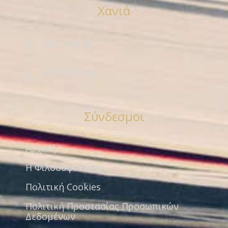
Χανιά
2821 049 367
698 7530 646
Σύνδεσμοι
Αρχική
Η Φιλοσοφία Μας
Πολιτική Cookies
Πολιτική Προστασίας Προσωπικών
Δεδομένων