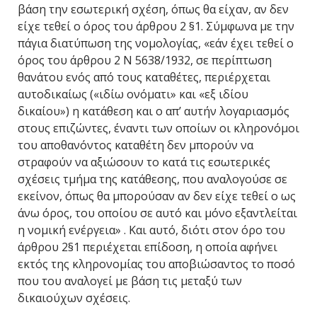
βάση την εσωτερική σχέση, όπως θα είχαν, αν δεν
είχε τεθεί ο όρος του άρθρου 2 §1. Σύμφωνα με την
πάγια διατύπωση της νομολογίας, «εάν έχει τεθεί ο
όρος του άρθρου 2 Ν 5638/1932, σε περίπτωση
θανάτου ενός από τους καταθέτες, περιέρχεται
αυτοδικαίως («ιδίω ονόματι» και «εξ ιδίου
δικαίου») η κατάθεση και ο απ’ αυτήν λογαριασμός
στους επιζώντες, έναντι των οποίων οι κληρονόμοι
του αποθανόντος καταθέτη δεν μπορούν να
στραφούν να αξιώσουν το κατά τις εσωτερικές
σχέσεις τμήμα της κατάθεσης, που αναλογούσε σε
εκείνον, όπως θα μπορούσαν αν δεν είχε τεθεί ο ως
άνω όρος, του οποίου σε αυτό και μόνο εξαντλείται
η νομική ενέργεια» . Και αυτό, διότι στον όρο του
άρθρου 2§1 περιέχεται επίδοση, η οποία αφήνει
εκτός της κληρονομίας του αποβιώσαντος το ποσό
που του αναλογεί με βάση τις μεταξύ των
δικαιούχων σχέσεις.