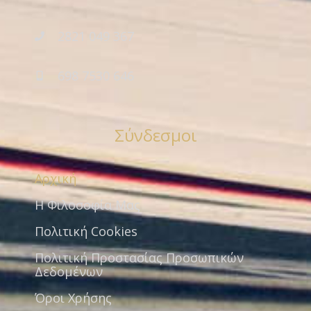
2821 049 367
698 7530 646
Σύνδεσμοι
Αρχική
Η Φιλοσοφία Μας
Πολιτική Cookies
Πολιτική Προστασίας Προσωπικών
Δεδομένων
Όροι Χρήσης