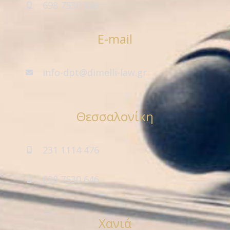
698 7530 646
E-mail
info-dpt@dimelli-law.gr
Θεσσαλονίκη
231 1114 476
698 7530 646
Χανιά