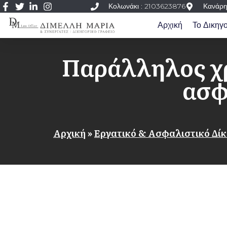
Κολωνάκι : 2103623876
Κανάρη
Αρχική
Το Δικηγ
Παράλληλος χρ
ασφ
Αρχική
»
Εργατικό & Ασφαλιστικό Δίκ