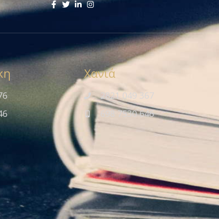
κη
Χανιά
76
2821 049 367
46
698 7530 646