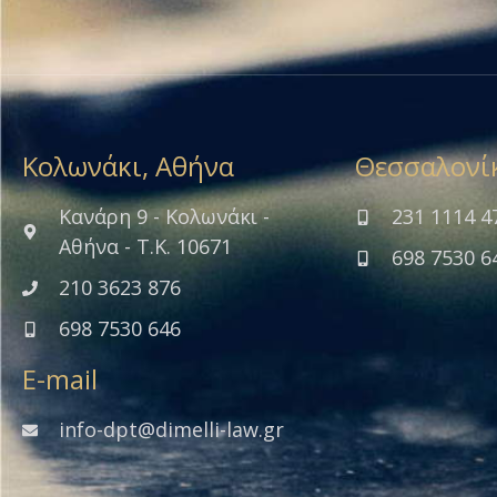
Κολωνάκι, Αθήνα
Θεσσαλονί
Κανάρη 9 - Κολωνάκι -
231 1114 4
Αθήνα - Τ.Κ. 10671
698 7530 6
210 3623 876
698 7530 646
E-mail
info-dpt@dimelli-law.gr