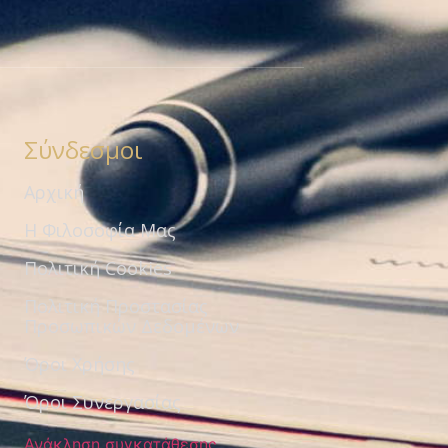
Σύνδεσμοι
Αρχική
Η Φιλοσοφία Μας
Πολιτική Cookies
Πολιτική Προστασίας
Προσωπικών Δεδομένων
Όροι Χρήσης
Όροι Συνεργασίας
Ανάκληση συγκατάθεσης