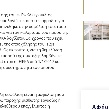
ισης του e- ΕΦΚΑ (εγκύκλιος
 υπολογίζεται από τον αρμόδιο για
διανύθηκε στην ασφάλισή του, τόσο
και για τον καθορισμό του ποσού της
ΦΚΑ λογίζεται ως χρόνος που έχει
ι της απασχόλησής του, είχε
 Ως εκ τούτου, για τη θεμελίωση
υ ποσού της σύνταξης λαμβάνεται
ί στον e- ΕΦΚΑ από 1/1/2017 και
τη δραστηριότητα του οποίου
ηλη ασφάλιση είναι η ασφάλιση που
γω παροχής μισθωτής εργασίας ή
Αφήστ
 ελεύθερου επαγγέλματος ή