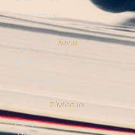
698 7530 646
Χανιά
2821 049 367
698 7530 646
Σύνδεσμοι
Αρχική
Η Φιλοσοφία Μας