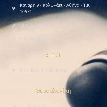
Κανάρη 9 - Κολωνάκι - Αθήνα - Τ.Κ.
10671
210 3623 876
698 7530 646
E-mail
info-dpt@dimelli-law.gr
Θεσσαλονίκη
231 1114 476