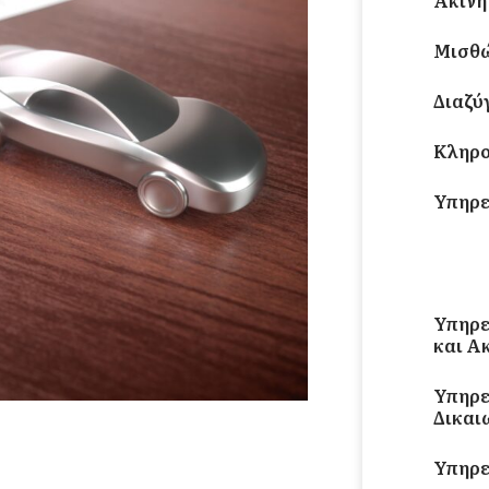
Ακίνη
Μισθ
Διαζύ
Κληρο
Υπηρε
Νομικ
Ατυχ
Υπηρε
και Α
Υπηρε
Δικαι
Υπηρε