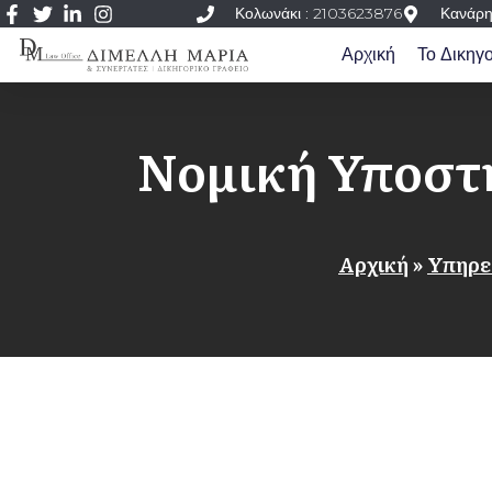
Κολωνάκι : 2103623876
Κανάρη
Αρχική
Το Δικηγ
Νομική Υποστή
Αρχική
»
Υπηρε