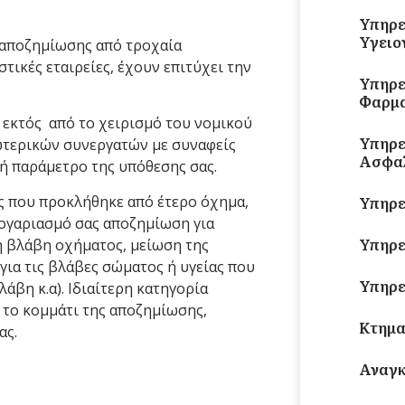
Υπηρε
Υγειο
 αποζημίωσης από τροχαία
τικές εταιρείες, έχουν επιτύχει την
Υπηρε
Φαρμα
, εκτός από το χειρισμό του νομικού
Υπηρε
ωτερικών συνεργατών με συναφείς
Ασφαλ
νή παράμετρο της υπόθεσης σας.
ς που προκλήθηκε από έτερο όχημα,
Υπηρε
 λογαριασμό σας αποζημίωση για
Υπηρε
ή βλάβη οχήματος, μείωση της
 για τις βλάβες σώματος ή υγείας που
Υπηρε
άβη κ.α). Ιδιαίτερη κατηγορία
ό το κομμάτι της αποζημίωσης,
Κτημα
ας.
Αναγκ