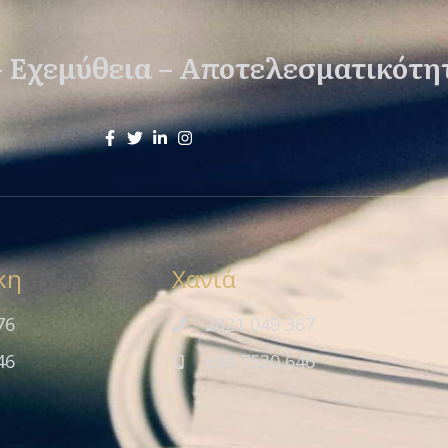
– Εχεμύθεια – Αποτελεσματικότη
κη
Χανιά
76
2821 049 367
46
698 7530 646