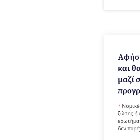
Αφήστ
και θ
μαζί 
προγρ
*
Νομικές
ζώσης ή 
ερωτήμα
δεν παρέ