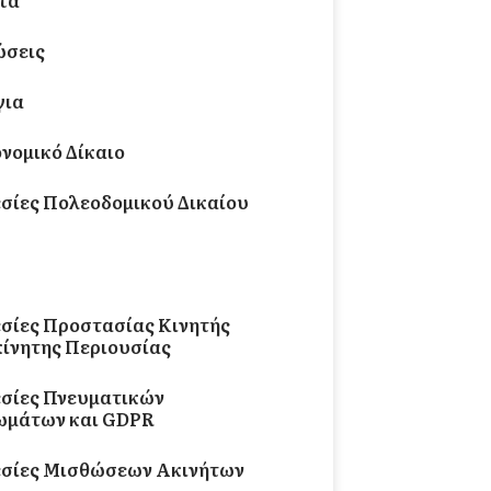
τα
ώσεις
για
νομικό Δίκαιο
σίες Πολεοδομικού Δικαίου
ή Υποστήριξη για Τροχαία
ήματα
σίες Προστασίας Κινητής
κίνητης Περιουσίας
σίες Πνευματικών
ωμάτων και GDPR
σίες Μισθώσεων Ακινήτων