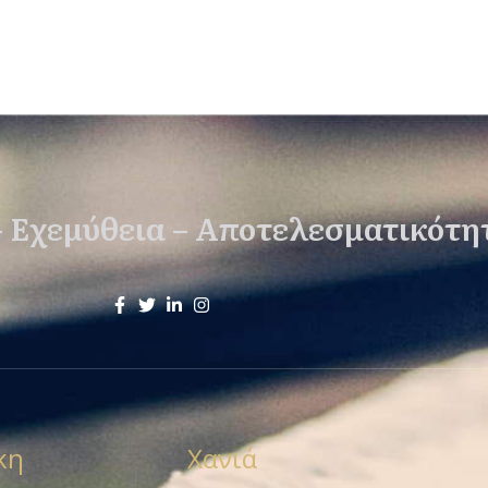
– Εχεμύθεια – Αποτελεσματικότη
κη
Χανιά