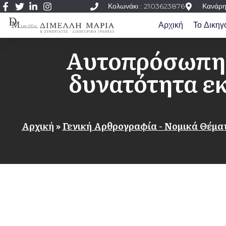
Κολωνάκι : 2103623876
Κανάρη
Αρχική
Το Δικηγ
Αυτοπρόσωπη 
δυνατότητα ε
Αρχική
»
Γενική Αρθρογραφία - Νομικά Θέμα