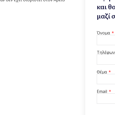
και θ
μαζί 
Όνομα
Τηλέφω
Θέμα
Email