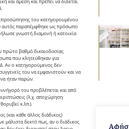
ική και άμεση και πρέπει να δίδεται
.
α εκπροσώπησης του κατηγορουμένου
ου αυτός παραπέμφθηκε ως πρόσωπο
 δήλωσε γνωστή διαμονή ή κατοικία
ον πρώτο βαθμό δικαιοδοσίας
ρόσωπα που κλητεύθηκαν για
Δ. Αν ο κατηγορούμενος δεν
υγγενείς του να εμφανιστούν και να
 να ήταν παρών.
υνήγορό του προβλέπεται και από
ές περιπτώσεις (λ.χ. αποχώρηση
ορυβεί κ.λπ.).
ς (και κάθε άλλος διάδικος)
ινε μάλιστα δεκτό πως, αν ο διάδικος
Αφήστ
αν δεν έχει διοριστεί στον Άρειο