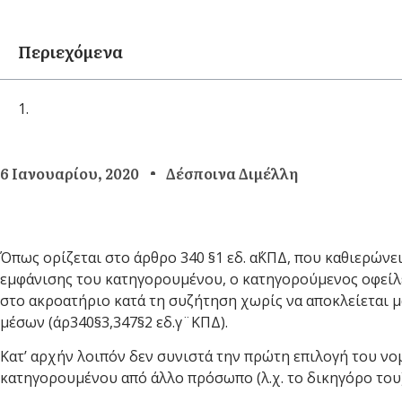
Περιεχόμενα
6 Ιανουαρίου, 2020
Δέσποινα Διμέλλη
Όπως ορίζεται στο άρθρο 340 §1 εδ. α΄ΚΠΔ, που καθιερών
εμφάνισης του κατηγορουμένου, ο κατηγορούμενος οφείλ
στο ακροατήριο κατά τη συζήτηση χωρίς να αποκλείεται 
μέσων (άρ340§3,347§2 εδ.γ¨ΚΠΔ).
Κατ’ αρχήν λοιπόν δεν συνιστά την πρώτη επιλογή του ν
κατηγορουμένου από άλλο πρόσωπο (λ.χ. το δικηγόρο του)