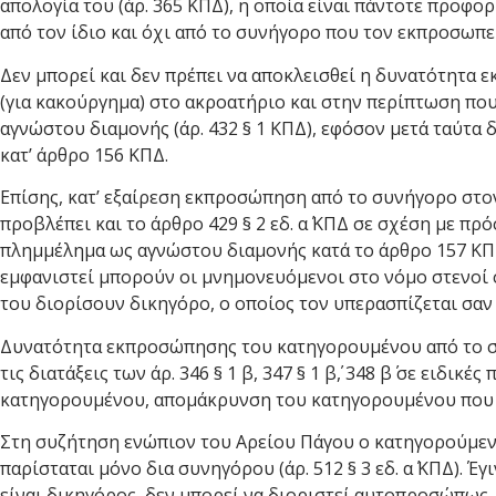
απολογία του (άρ. 365 ΚΠΔ), η οποία είναι πάντοτε προφορ
από τον ίδιο και όχι από το συνήγορο που τον εκπροσωπεί
Δεν μπορεί και δεν πρέπει να αποκλεισθεί η δυνατότητ
(για κακούργημα) στο ακροατήριο και στην περίπτωση π
αγνώστου διαμονής (άρ. 432 § 1 ΚΠΔ), εφόσον μετά ταύτα
κατ’ άρθρο 156 ΚΠΔ.
Επίσης, κατ’ εξαίρεση εκπροσώπηση από το συνήγορο στ
προβλέπει και το άρθρο 429 § 2 εδ. α΄ ΚΠΔ σε σχέση με π
πλημμέλημα ως αγνώστου διαμονής κατά το άρθρο 157 ΚΠ
εμφανιστεί μπορούν οι μνημονευόμενοι στο νόμο στενοί σ
του διορίσουν δικηγόρο, ο οποίος τον υπερασπίζεται σαν
Δυνατότητα εκπροσώπησης του κατηγορουμένου από το σ
τις διατάξεις των άρ. 346 § 1 β, 347 § 1 β΄, 348 β΄ σε ειδικ
κατηγορουμένου, απομάκρυνση του κατηγορουμένου που θ
Στη συζήτηση ενώπιον του Αρείου Πάγου ο κατηγορούμενο
παρίσταται μόνο δια συνηγόρου (άρ. 512 § 3 εδ. α΄ ΚΠΔ). Έγ
είναι δικηγόρος, δεν μπορεί να διοριστεί αυτοπροσώπως, 