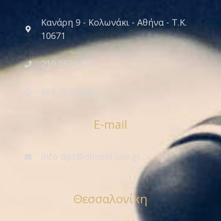
Κανάρη 9 - Κολωνάκι - Αθήνα - Τ.Κ.
10671
210 3623 876
698 7530 646
E-mail
info-dpt@dimelli-law.gr
Θεσσαλονίκη