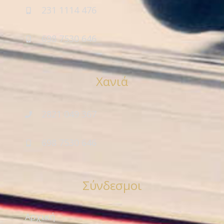
231 1114 476
698 7530 646
Χανιά
2821 049 367
698 7530 646
Σύνδεσμοι
Αρχική