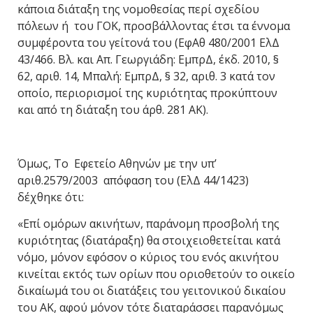
κάποια διάταξη της νομοθεσίας περί σχεδίου
πόλεων ή του ΓΟΚ, προσβάλλοντας έτσι τα έννομα
συμφέροντα του γείτονά του (ΕφΑθ 480/2001 ΕλΔ
43/466. Βλ. και Απ. Γεωργιάδη: ΕμπρΔ, έκδ. 2010, §
62, αριθ. 14, Μπαλή: ΕμπρΔ, § 32, αριθ. 3 κατά τον
οποίο, περιορισμοί της κυριότητας προκύπτουν
και από τη διάταξη του άρθ. 281 ΑΚ).
Όμως, Το Εφετείο Αθηνών με την υπ’
αριθ.2579/2003 απόφαση του (ΕλΔ 44/1423)
δέχθηκε ότι:
«Επί ομόρων ακινήτων, παράνομη προσβολή της
κυριότητας (διατάραξη) θα στοιχειοθετείται κατά
νόμο, μόνον εφόσον ο κύριος του ενός ακινήτου
κινείται εκτός των ορίων που οριοθετούν το οικείο
δικαίωμά του οι διατάξεις του γειτονικού δικαίου
του ΑΚ, αφού μόνον τότε διαταράσσει παρανόμως