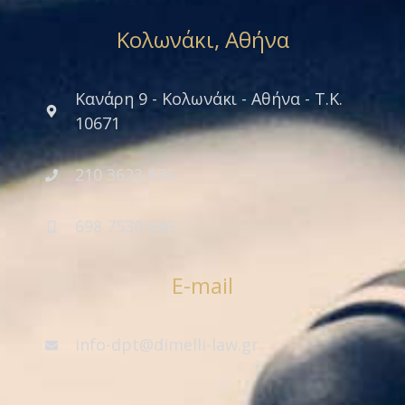
Κολωνάκι, Αθήνα
Κανάρη 9 - Κολωνάκι - Αθήνα - Τ.Κ.
10671
210 3623 876
698 7530 646
E-mail
info-dpt@dimelli-law.gr