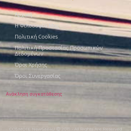
Αρχική
Η Φιλοσοφία Μας
Πολιτική Cookies
Πολιτική Προστασίας Προσωπικών
Δεδομένων
Όροι Χρήσης
Όροι Συνεργασίας
Ανάκληση συγκατάθεσης
COSMOTE NewSite4U Ⓒ 2019 - All Rights Are Reserved