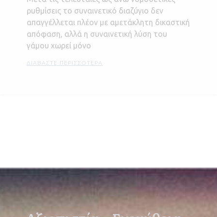
ρυθμίσεις το συναινετικό διαζύγιο δεν
απαγγέλλεται πλέον με αμετάκλητη δικαστική
απόφαση, αλλά η συναινετική λύση του
γάμου χωρεί μόνο
ΔΙΑΒΆΣΤΕ ΠΕΡΙΣΣΌΤΕΡΑ