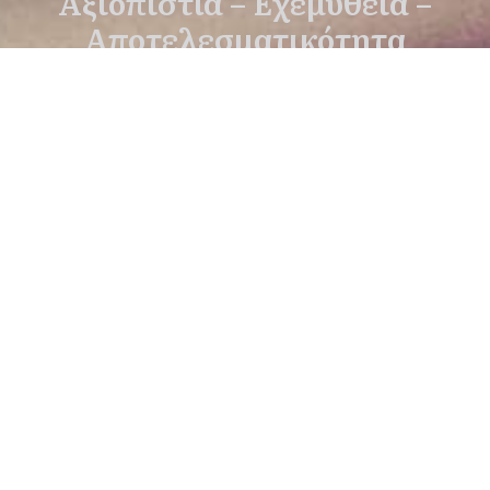
Αξιοπιστία – Εχεμύθεια –
Αποτελεσματικότητα
Κολωνάκι, Αθήνα
Κανάρη 9 - Κολωνάκι - Αθήνα - Τ.Κ.
10671
210 3623 876
698 7530 646