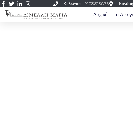
Κολωνάκι : 2103623876
Κανάρη
Αρχική
Το Δικηγ