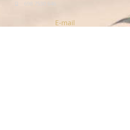
698 7530 646
E-mail
info-dpt@dimelli-law.gr
Θεσσαλονίκη
231 1114 476
698 7530 646
Χανιά