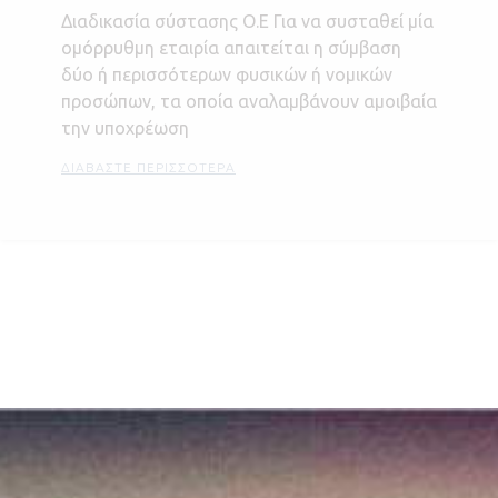
Διαδικασία σύστασης Ο.Ε Για να συσταθεί μία
ομόρρυθμη εταιρία απαιτείται η σύμβαση
δύο ή περισσότερων φυσικών ή νομικών
προσώπων, τα οποία αναλαμβάνουν αμοιβαία
την υποχρέωση
ΔΙΑΒΆΣΤΕ ΠΕΡΙΣΣΌΤΕΡΑ