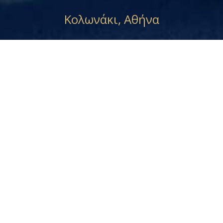
Κολωνάκι, Αθήνα
Κανάρη 9 - Κολωνάκι - Αθήνα - Τ.Κ.
10671
210 3623 876
698 7530 646
E-mail
info-dpt@dimelli-law.gr