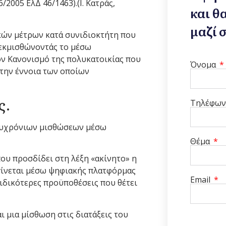
/2005 ΕλΔ 46/1463).(Ι. Κατράς,
και θ
μαζί 
κών μέτρων κατά συνιδιοκτήτη που
 εκμισθώνοντάς το μέσω
ον Κανονισμό της πολυκατοικίας που
Όνομα
την έννοια των οποίων
ς.
Τηλέφω
χυχρόνιων μισθώσεων μέσω
Θέμα
ου προσδίδει στη λέξη «ακίνητο» η
α γίνεται μέσω ψηφιακής πλατφόρμας
Email
ειδικότερες προϋποθέσεις που θέτει
ι μια μίσθωση στις διατάξεις του