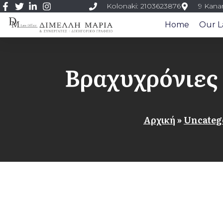
Kolonaki: 2103623876
9 Kanar
Home
Our L
Βραχυχρόνιες
Αρχική
»
Uncateg