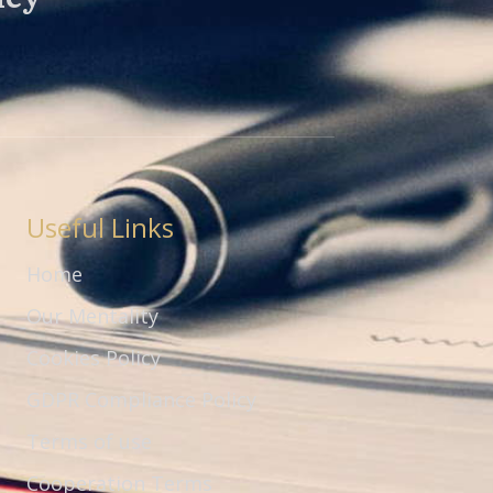
Useful Links
Home
Our Mentality
Cookies Policy
GDPR Compliance Policy
Terms of use
Cooperation Terms