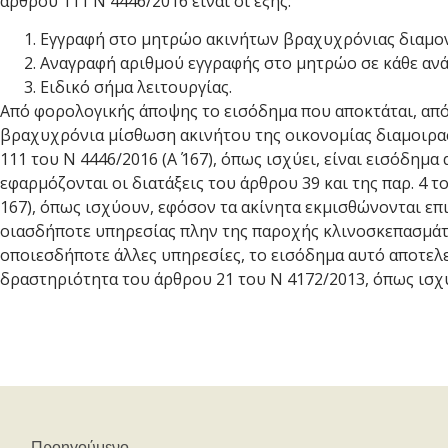
άρθρου 111 Ν 4446/2016 είναι οι εξής:
Εγγραφή στο μητρώο ακινήτων βραχυχρόνιας διαμο
Αναγραφή αριθμού εγγραφής στο μητρώο σε κάθε αν
Ειδικό σήμα λειτουργίας.
Aπό φορολογικής άποψης το εισόδημα που αποκτάται, απ
βραχυχρόνια μίσθωση ακινήτου της οικονομίας διαμοιρα
111 του Ν 4446/2016 (Α΄ 167), όπως ισχύει, είναι εισόδημα
εφαρμόζονται οι διατάξεις του άρθρου 39 και της παρ. 4 τ
167), όπως ισχύουν, εφόσον τα ακίνητα εκμισθώνονται ε
οιασδήποτε υπηρεσίας πλην της παροχής κλινοσκεπασμάτ
οποιεσδήποτε άλλες υπηρεσίες, το εισόδημα αυτό αποτελ
δραστηριότητα του άρθρου 21 του N 4172/2013, όπως ισχύ
Προηγούμενο