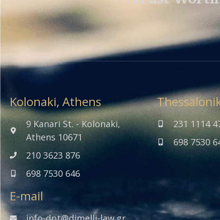
Kolonaki, Athens
Thessalonik
9 Kanari St. - Kolonaki,
231 1114 4
Athens 10671
698 7530 6
210 3623 876
698 7530 646
E-mail
info-dpt@dimelli-law.gr