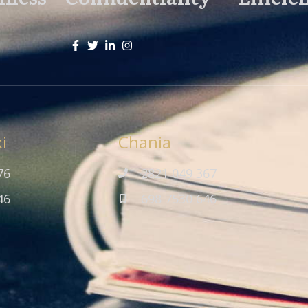
i
Chania
76
2821 049 367
46
698 7530 646