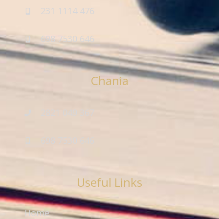
231 1114 476
698 7530 646
Chania
2821 049 367
698 7530 646
Useful Links
Home