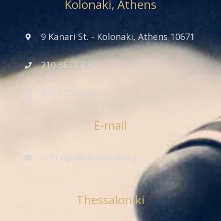
Kolonaki, Athens
9 Kanari St. - Kolonaki, Athens 10671
210 3623 876
698 7530 646
E-mail
info-dpt@dimelli-law.gr
Thessaloniki