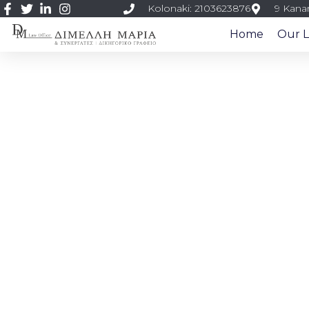
Kolonaki: 2103623876
9 Kanar
Home
Our L