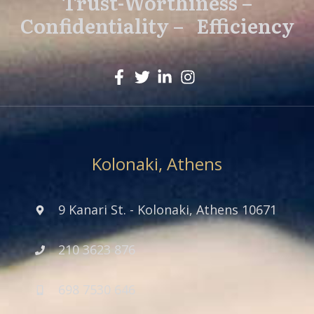
Trust-Worthiness –
Confidentiality – Efficiency
Kolonaki, Athens
9 Kanari St. - Kolonaki, Athens 10671
210 3623 876
698 7530 646