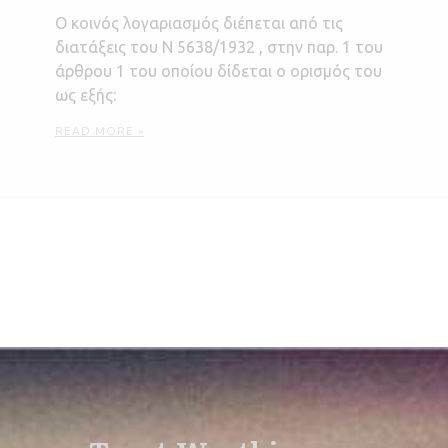
Ο κοινός λογαριασμός διέπεται από τις
διατάξεις του Ν 5638/1932 , στην παρ. 1 του
άρθρου 1 του οποίου δίδεται ο ορισμός του
ως εξής:
READ MORE »