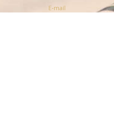
E-mail
info-dpt@dimelli-law.gr
Thessaloniki
231 1114 476
698 7530 646
Chania