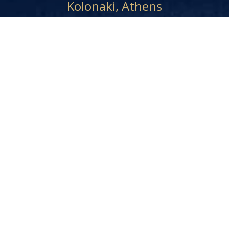
Kolonaki, Athens
9 Kanari St. - Kolonaki, Athens 10671
210 3623 876
698 7530 646
E-mail
info-dpt@dimelli-law.gr
Thessaloniki