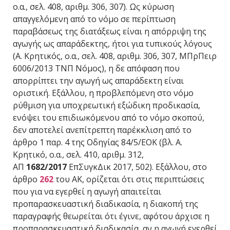
ο.α., σελ. 408, αριθμ. 306, 307). Ως κύρωση
απαγγελόμενη από το νόμο σε περίπτωση
παραβάσεως της διατάξεως είναι η απόρριψη της
αγωγής ως απαράδεκτης, ήτοι για τυπικούς λόγους
(Α. Κρητικός, ο.α., σελ. 408, αριθμ. 306, 307, ΜΠρΠειρ
6006/2013 ΤΝΠ Νόμος), η δε απόφαση που
απορρίπτει την αγωγή ως απαράδεκτη είναι
οριστική. Εξάλλου, η προβλεπόμενη στο νόμο
ρύθμιση για υποχρεωτική εξώδικη προδικασία,
ενόψει του επιδιωκόμενου από το νόμο σκοπού,
δεν αποτελεί ανεπίτρεπτη παρέκκλιση από το
άρθρο 1 παρ. 4 της Οδηγίας 84/5/ΕΟΚ (βλ. Α.
Κρητικό, ο.α., σελ. 410, αριθμ. 312,
ΑΠ
1682/2017
ΕπΣυγκΔικ 2017, 502). Εξάλλου, στο
άρθρο
262
του ΑΚ, ορίζεται ότι στις περιπτώσεις
που για να εγερθεί η αγωγή απαιτείται
προπαρασκευαστική διαδικασία, η διακοπή της
παραγραφής θεωρείται ότι έγινε, αφότου άρχισε η
προπαρασκευαστική διαδικασία, αν η αγωγή εγερθεί