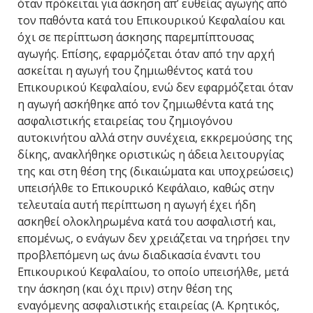
όταν πρόκειται για άσκηση απ’ ευθείας αγωγής από
τον παθόντα κατά του Επικουρικού Κεφαλαίου και
όχι σε περίπτωση άσκησης παρεμπίπτουσας
αγωγής. Επίσης, εφαρμόζεται όταν από την αρχή
ασκείται η αγωγή του ζημιωθέντος κατά του
Επικουρικού Κεφαλαίου, ενώ δεν εφαρμόζεται όταν
η αγωγή ασκήθηκε από τον ζημιωθέντα κατά της
ασφαλιστικής εταιρείας του ζημιογόνου
αυτοκινήτου αλλά στην συνέχεια, εκκρεμούσης της
δίκης, ανακλήθηκε οριστικώς η άδεια λειτουργίας
της και στη θέση της (δικαιώματα και υποχρεώσεις)
υπεισήλθε το Επικουρικό Κεφάλαιο, καθώς στην
τελευταία αυτή περίπτωση η αγωγή έχει ήδη
ασκηθεί ολοκληρωμένα κατά του ασφαλιστή και,
επομένως, ο ενάγων δεν χρειάζεται να τηρήσει την
προβλεπόμενη ως άνω διαδικασία έναντι του
Επικουρικού Κεφαλαίου, το οποίο υπεισήλθε, μετά
την άσκηση (και όχι πριν) στην θέση της
εναγόμενης ασφαλιστικής εταιρείας (Α. Κρητικός,