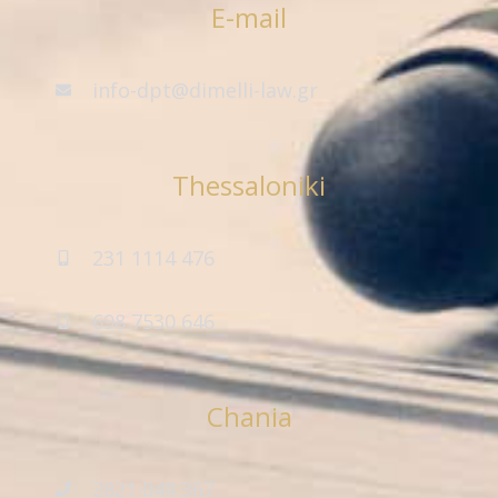
E-mail
info-dpt@dimelli-law.gr
Thessaloniki
231 1114 476
698 7530 646
Chania
2821 049 367