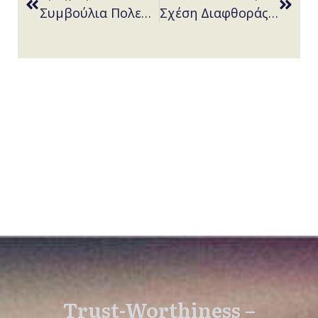
Συμβούλια Πολεοδομικών Θεμάτων και Αμφισβητήσεων (ΣΥΠΟΘΑ)-Συμβούλια Αρχιτεκτονικής
Σχέση Διαφθοράς και Οργανωμένου Εγκλήματος
Trust-Worthiness –