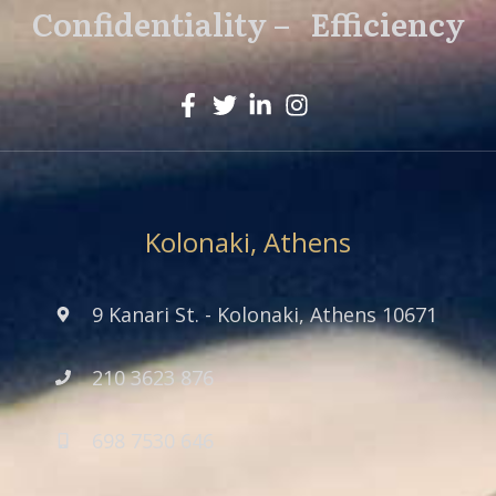
Confidentiality – Efficiency
Kolonaki, Athens
9 Kanari St. - Kolonaki, Athens 10671
210 3623 876
698 7530 646