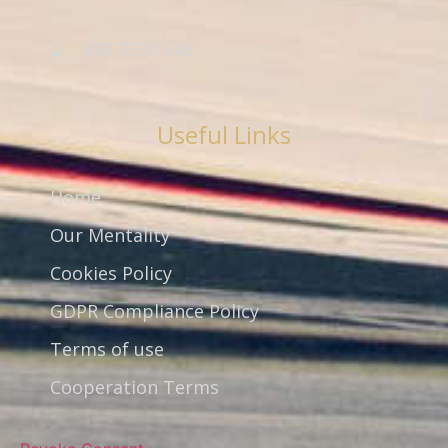
698 7530 646
Useful Links
Home
Our Mentality
Cookies Policy
GDPR Compliance Policy
Terms of use
Cooperation Terms