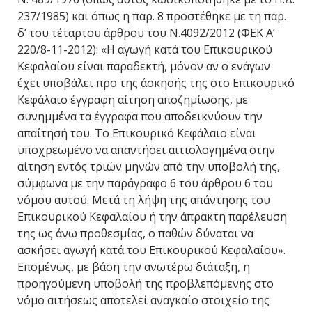
237/1985) και όπως η παρ. 8 προστέθηκε με τη παρ.
δ’ του τέταρτου άρθρου του Ν.4092/2012 (ΦΕΚ Α’
220/8-11-2012): «Η αγωγή κατά του Επικουρικού
Κεφαλαίου είναι παραδεκτή, μόνον αν ο ενάγων
έχει υποβάλει προ της άσκησής της στο Επικουρικό
Κεφάλαιο έγγραφη αίτηση αποζημίωσης, με
συνημμένα τα έγγραφα που αποδεικνύουν την
απαίτησή του. Το Επικουρικό Κεφάλαιο είναι
υποχρεωμένο να απαντήσει αιτιολογημένα στην
αίτηση εντός τριών μηνών από την υποβολή της,
σύμφωνα με την παράγραφο 6 του άρθρου 6 του
νόμου αυτού. Μετά τη λήψη της απάντησης του
Επικουρικού Κεφαλαίου ή την άπρακτη παρέλευση
της ως άνω προθεσμίας, ο παθών δύναται να
ασκήσει αγωγή κατά του Επικουρικού Κεφαλαίου».
Επομένως, με βάση την ανωτέρω διάταξη, η
προηγούμενη υποβολή της προβλεπόμενης στο
νόμο αιτήσεως αποτελεί αναγκαίο στοιχείο της